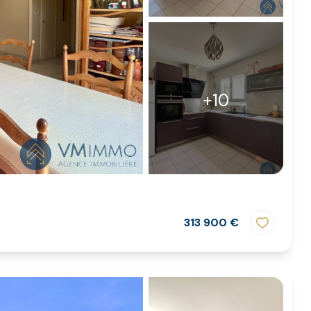
+10
313 900 €