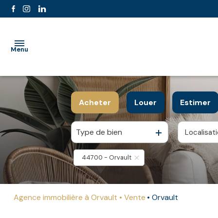
Menu
accueil
Acheter
Louer
Estimer
l'agence
Type de bien
Localisat
De l'ancien
à l'année
ventes
44700 - Orvault
location
estimation
Agence immobilière à Orvault
Vente
Orvault
partenaires