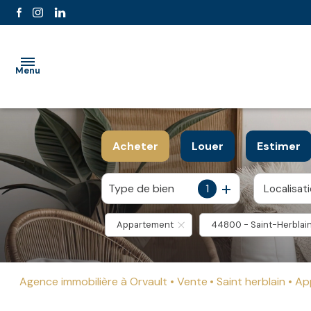
Menu
accueil
Acheter
Louer
Estimer
l'agence
Type de bien
1
Localisat
De l'ancien
à l'année
ventes
Appartement
44800 - Saint-Herblai
location
estimation
Agence immobilière à Orvault
Vente
Saint herblain
A
partenaires