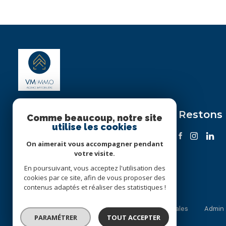
Restons
VM IMMO
Comme beaucoup, notre site
utilise les cookies
+33 2 28 91 11 75
On aimerait vous accompagner pendant
contact@vmimmo.fr
votre visite.
73 AVENUE DE LA FERRIÈRE
En poursuivant, vous acceptez l'utilisation des
44700 ORVAULT
cookies par ce site, afin de vous proposer des
contenus adaptés et réaliser des statistiques !
Plan du site
Nos partenaires
Mentions légales
Admin
PARAMÉTRER
TOUT ACCEPTER