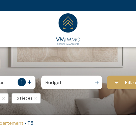
1
Budget
Filtr
ion
n
5 Pièces
ppartement
T5