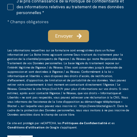
J'ai pris connaissance de la Politique de confidentialité et
des informations relatives au traitement de mes données
personnelles *
* Champs obligatoires
Envoyer
Les informations recueillies sur ce formulaire sont enregistrées dans un fichier
informatisé par La Boite Immo agissant comme Sous-traitant du traitement pour la
gestion de la clientèle/prospects de l'Agence / du Réseau qui reste Responsable du
Traitement de vos Données personnelles. La base légale du traitement repose sur
l'intérêt légitime de l'Agence / du Réseau. Elles sont conservées jusqu'à demande de
suppression et sont destinées à l'Agence / au Réseau. Conformément à la loi «
informatique et libertés », vous disposez des droits d’accès, de rectification,
d’effacement, d’opposition, de limitation et de portabilité de vos données. Vous pouvez
retirer votre consentement à tout moment en contactant directement l’Agence / Le
Réseau. Consultez le site
https://cnil.fr/fr
pour plus d’informations sur vos droits. Si vous
estimez, après avoir contacté l'Agence / le Réseau, que vos droits « Informatique et
Libertés » ne sont pas respectés, vous pouvez adresser une réclamation à la CNIL. Nous
vous informons de l’existence de la liste d'opposition au démarchage téléphonique «
Bloctel », sur laquelle vous pouvez vous inscrire ici :
https://www.bloctel.gouv.fr
. Dans le
cadre de la protection des Données personnelles, nous vous invitons à ne pas inscrire de
Données sensibles dans le champ de saisie libre.
Ce site est protégé par reCAPTCHA, les
Politiques de Confidentialité
et es
Conditions d'utilisation
de Google s'appliquent.