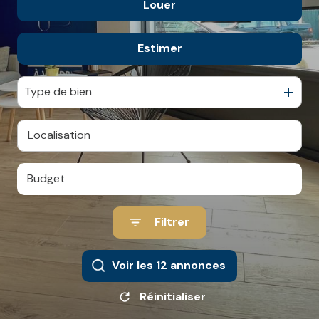
Louer
De l'ancien
contact
Estimer
à l'année
Type de bien
Budget
Filtrer
Voir les
12
annonces
Réinitialiser