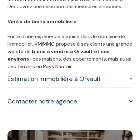
Découvrez une sélection des meilleures annonces.
Vente de biens immobiliers
Forte d'une expérience acquise dans le domaine de
l’immobilier, VMIMMO propose à ses clients une grande
variété de
biens à vendre à Orvault et ses
environs
: des maisons, des appartements, mais aussi
des terrains en Pays Nantais.
Estimation immobilière à Orvault
Contacter notre agence
VMIMMO vous accompagne tout au long de
l'estimation de votre bien immobilier en réalisant une
étude comparative de marché
du
Vous souhaitez obtenir des conseils ou des
marché immobilier local
.
renseignements concernant