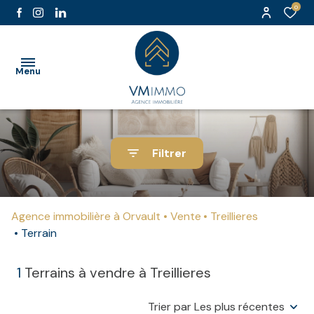
0
Menu
accueil
Filtrer
l'agence
ventes
Agence immobilière à Orvault
Vente
Treillieres
location
Terrain
estimation
1
Terrains à vendre à Treillieres
partenaires
Trier par Les plus récentes